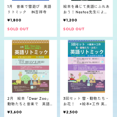
1月 音楽で雪遊び 英語
絵本を通じて英語にふれあ
リトミック IN吉祥寺
おう！ Nastos先生による
英語絵本の読み聞かせ会
¥1,800
¥1,200
SOLD OUT
SOLD OUT
2月 絵本「Dear Zoo」
3回セット 雪・動物たち・
動物たちと音楽で 英語リ
お花！ ×絵本×工作 英語
トミック
リトミック
¥3,600
¥2,500