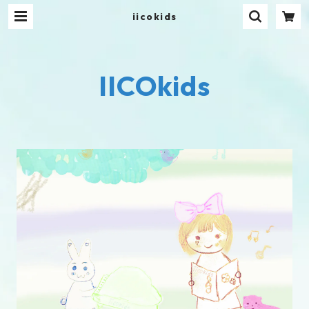
iicokids
IICOkids