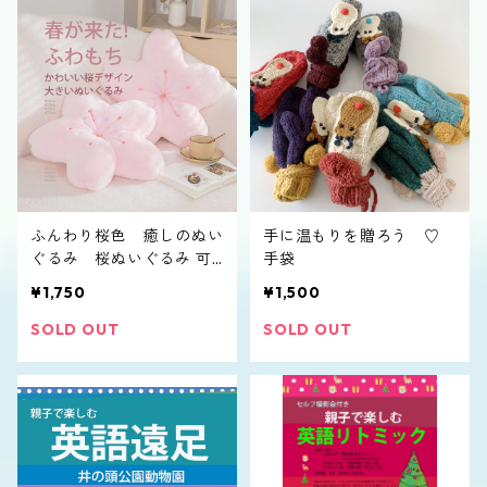
ふんわり桜色 癒しのぬい
手に温もりを贈ろう ♡
ぐるみ 桜ぬいぐるみ 可
手袋
愛い抱き枕
¥1,750
¥1,500
SOLD OUT
SOLD OUT