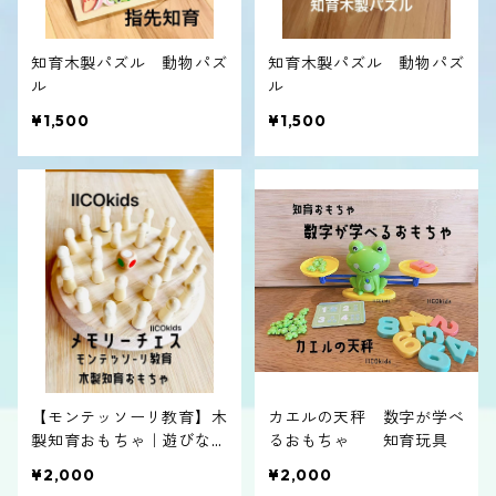
知育木製パズル 動物パズ
知育木製パズル 動物パズ
ル
ル
¥1,500
¥1,500
【モンテッソーリ教育】木
カエルの天秤 数字が学べ
製知育おもちゃ｜遊びなが
るおもちゃ 知育玩具
ら記憶力アップ！ 家族で
¥2,000
¥2,000
楽しむメモリーチェス 送