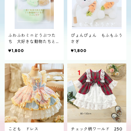
ふわふわミニどうぶつた
ぴょんぴょん もふもふう
ち 大好きな動物たちと一
さぎ
緒にお出かけ
¥1,800
¥1,800
こども ドレス
チェック柄ワールド 250