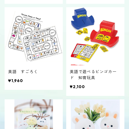
料込み
英語 すごろく
英語で遊べるビンゴカー
ド 知育玩具
¥1,960
¥2,100